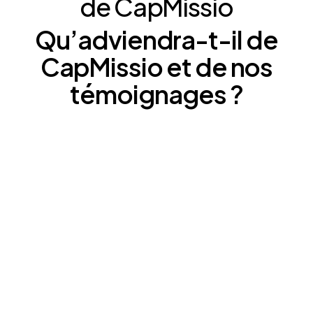
de
CapMissio
Qu’adviendra-t-il
de
CapMissio
et
de
nos
témoignages
?